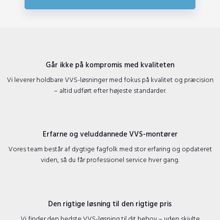
Går ikke på kompromis med kvaliteten
​Vi leverer holdbare VVS-løsninger med fokus på kvalitet og præcision
– altid udført efter højeste standarder.
Erfarne og veluddannede VVS-montører
​Vores team består af dygtige fagfolk med stor erfaring og opdateret
viden, så du får professionel service hver gang.
Den rigtige løsning til den rigtige pris
​Vi finder den bedste VVS-løsning til dit behov – uden skjulte