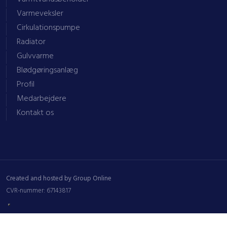
Varmtvandsbeholder
Varmeveksler
Cirkulationspumpe
Radiator
Gulvvarme
Blødgøringsanlæg
Profil
Medarbejdere
Kontakt os
Created and hosted by Group Online
CVR-nummer: 67143817