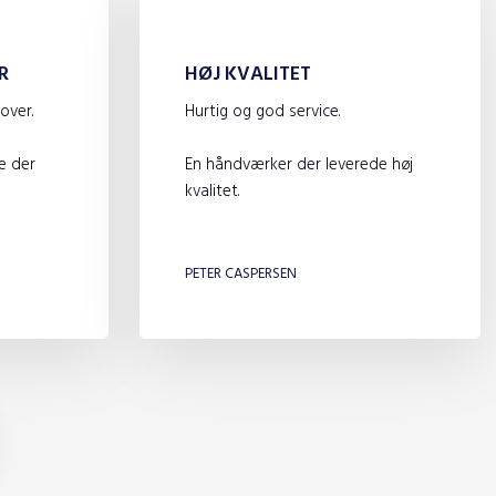
R
HØJ KVALITET
over.
Hurtig og god service.
e der
En håndværker der leverede høj
kvalitet.
​
PETER CASPERSEN