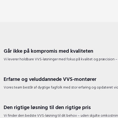
Går ikke på kompromis med kvaliteten
​Vi leverer holdbare VVS-løsninger med fokus på kvalitet og præcision – a
Erfarne og veluddannede VVS-montører
​Vores team består af dygtige fagfolk med stor erfaring og opdateret vid
Den rigtige løsning til den rigtige pris
​Vi finder den bedste VVS-løsning til dit behov – uden skjulte omkostn