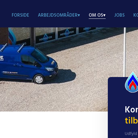
FORSIDE
ARBEJDSOMRÅDER▾
OM OS▾
JOBS
K
Kon
til
Udfyld