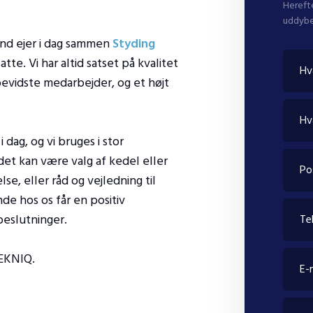
Hereft
uddybe
lund ejer i dag sammen
Styding
tte. Vi har altid satset på kvalitet
bevidste medarbejder, og et højt
 dag, og vi bruges i stor
det kan være valg af kedel eller
, eller råd og vejledning til
de hos os får en positiv
beslutninger.
EKNIQ.