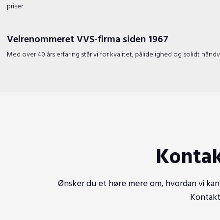
priser.
Velrenommeret VVS-firma siden 1967
​Med over 40 års erfaring står vi for kvalitet, pålidelighed og solidt håndv
Kontak
Ønsker du et høre mere om, hvordan vi kan
​Kontak