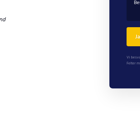
und
Vi besva
Felter m