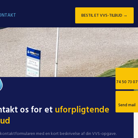
ONTAKT
BESTIL ET VVS-TILBUD →​
74 50 73 07
Send mail
takt os for et
uforpligtende
bud
 kontaktformularen med en kort beskrivelse af din VVS-opgave.