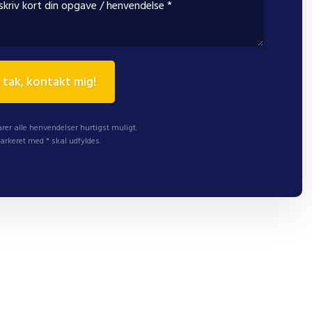
rer alle henvendelser hurtigst muligt.
arkeret med * skal udfyldes.​