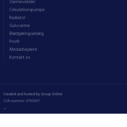
Varmeveksler
Cirkulationspumpe
Radiator
Gulvvarme
Blødgøringsanlæg
Profil
Medarbejdere
Kontakt os
Created and hosted by Group Online
CVR-nummer: 67143817