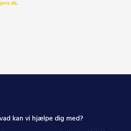
gvvs.dk
.
vad kan vi hjælpe dig med?