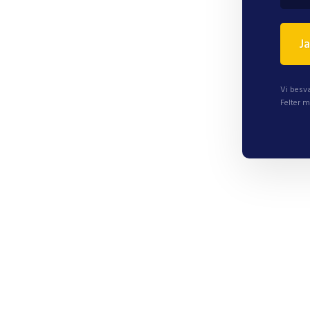
Vi besva
Felter m