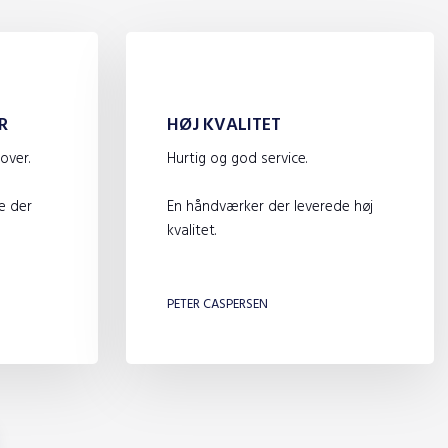
R
HØJ KVALITET
over.
Hurtig og god service.
e der
En håndværker der leverede høj
kvalitet.
​
PETER CASPERSEN