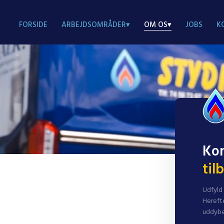
FORSIDE
ARBEJDSOMRÅDER▾
OM OS▾
JOBS
K
Kon
til
Udfyld
Hereft
uddybe