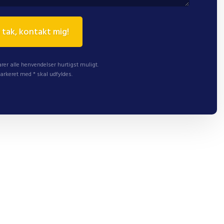
rer alle henvendelser hurtigst muligt.
arkeret med * skal udfyldes.​