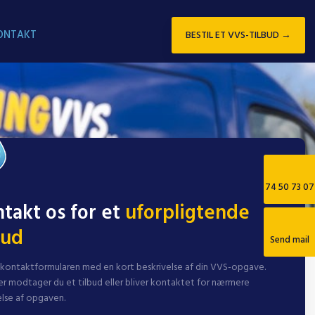
ONTAKT
BESTIL ET VVS-TILBUD →​
74 50 73 07
takt os for et
uforpligtende
bud
Send mail
 kontaktformularen med en kort beskrivelse af din VVS-opgave.
er modtager du et tilbud eller bliver kontaktet for nærmere
lse af opgaven.