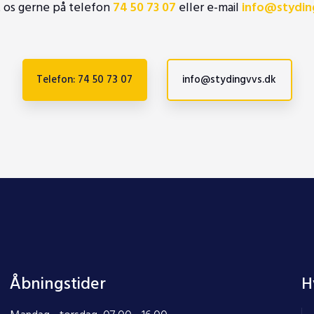
t os gerne på telefon
74 50 73 07
eller e-mail
info@stydin
Telefon: 74 50 73 07
info@stydingvvs.dk
Åbningstider
H