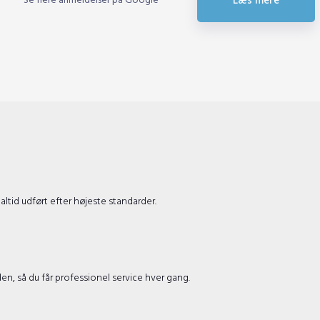
Se flere anmeldelser på Google
Læs mere​
ltid udført efter højeste standarder.
en, så du får professionel service hver gang.